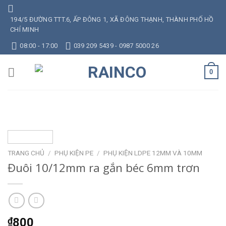
Skip
to
194/5 ĐƯỜNG TTT.6, ẤP ĐÔNG 1, XÃ ĐÔNG THẠNH, THÀNH PHỐ HỒ
CHÍ MINH
content
08:00 - 17:00
039 209 5439 - 0987 5000 26
0
TRANG CHỦ
/
PHỤ KIỆN PE
/
PHỤ KIỆN LDPE 12MM VÀ 10MM
Đuôi 10/12mm ra gắn béc 6mm trơn
₫
800