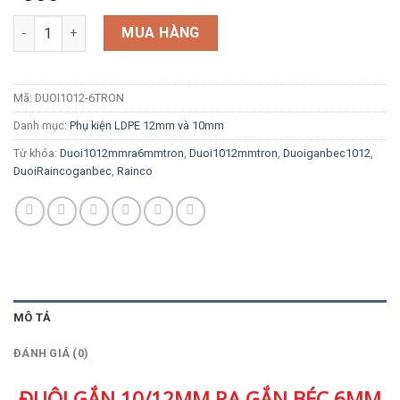
Đuôi 10/12mm ra gắn béc 6mm trơn số lượng
MUA HÀNG
Mã:
DUOI1012-6TRON
Danh mục:
Phụ kiện LDPE 12mm và 10mm
Từ khóa:
Duoi1012mmra6mmtron
,
Duoi1012mmtron
,
Duoiganbec1012
,
DuoiRaincoganbec
,
Rainco
MÔ TẢ
ĐÁNH GIÁ (0)
ĐUÔI GẮN 10/12MM RA GẮN BÉC 6MM