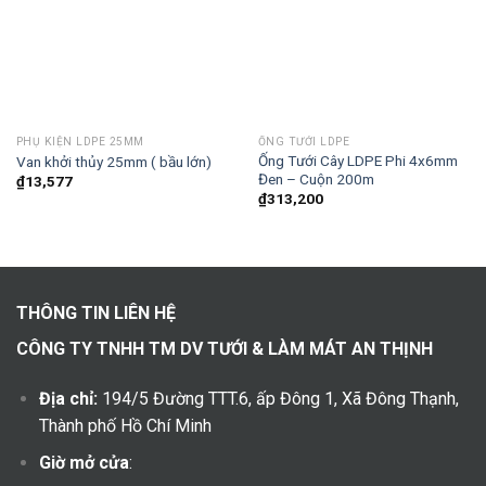
PHỤ KIỆN LDPE 25MM
ỐNG TƯỚI LDPE
Ống Tưới Cây LDPE Phi 4x6mm
Van khởi thủy 25mm ( bầu lớn)
Đen – Cuộn 200m
₫
13,577
₫
313,200
THÔNG TIN LIÊN HỆ
CÔNG TY TNHH TM DV TƯỚI & LÀM MÁT AN THỊNH
Địa chỉ:
194/5 Đường TTT.6, ấp Đông 1, Xã Đông Thạnh,
Thành phố Hồ Chí Minh
Giờ mở cửa
: